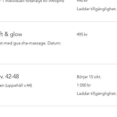
990 kr
1 individuell fotanalys till intropris
svenska
kronor
Laddar tillgänglighet..
495
ft & glow
495 kr
svenska
kronor
iktet med gua sha-massage. Datum:
 v. 42-48
Börjar 15 okt.
1 050
1 050 kr
llen (uppehåll v.44)
svenska
kronor
Laddar tillgänglighet..