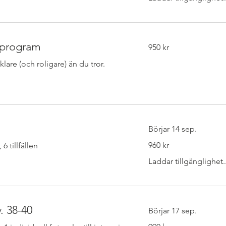
950
gsprogram
950 kr
svenska
kronor
lare (och roligare) än du tror.
Börjar 14 sep.
960
960 kr
 tillfällen
svenska
kronor
Laddar tillgänglighet..
v. 38-40
Börjar 17 sep.
990