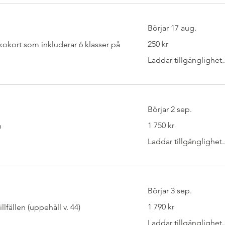
Börjar 17 aug.
250
250 kr
okort som inkluderar 6 klasser på
svenska
kronor
Laddar tillgänglighet..
Börjar 2 sep.
1 750
1 750 kr
n
svenska
kronor
Laddar tillgänglighet..
Börjar 3 sep.
1 790
1 790 kr
llfällen (uppehåll v. 44)
svenska
kronor
Laddar tillgänglighet..