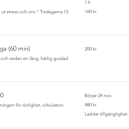
1 h
160
160 kr
ut stress och oro." Tisdagarna 13
svenska
kronor
200
ga (60 min)
200 kr
svenska
kronor
 och sedan en lång, härlig guidad
50
Börjar 24 nov.
480
480 kr
äningen för rörlighet, cirkulation
svenska
kronor
Laddar tillgänglighet..