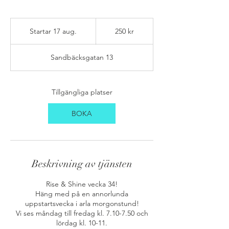
250
svenska
Startar 17 aug.
S
250 kr
kronor
t
a
Sandbäcksgatan 13
r
t
a
r
Tillgängliga platser
1
7
BOKA
a
u
g
.
Beskrivning av tjänsten
Rise & Shine vecka 34!
Häng med på en annorlunda
uppstartsvecka i arla morgonstund!
Vi ses måndag till fredag kl. 7.10-7.50 och
lördag kl. 10-11.