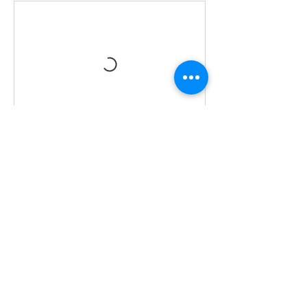
BOKA
Avbokningsvillkor
Anmälan till kurs är bindande, men kan
överlåtas till annan deltagare.