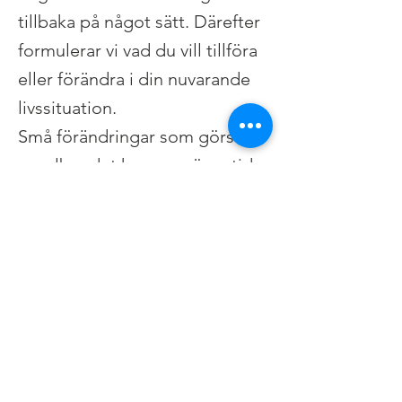
tillbaka på något sätt. Därefter
formulerar vi vad du vill tillföra
eller förändra i din nuvarande
livssituation.
Små förändringar som görs
regelbundet kommer över tid
att göra stor skillnad.
Coachningen kan även
kombineras med
frekvensbehandling.